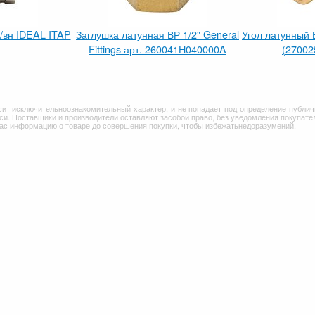
/вн IDEAL ITAP
Заглушка латунная ВР 1/2" General
Угол латунный В
Fittings арт. 260041H040000A
(2700
сит исключительноознакомительный характер, и не попадает под определение публич
и. Поставщики и производители оставляют засобой право, без уведомления покупател
Вас информацию о товаре до совершения покупки, чтобы избежатьнедоразумений.