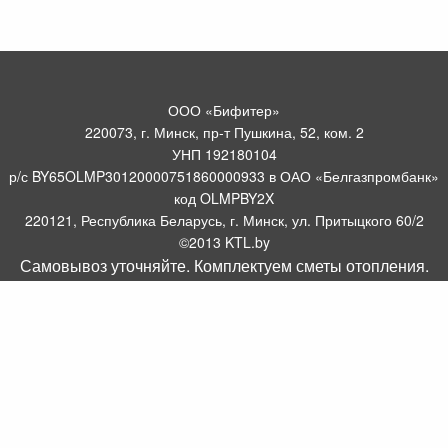
ООО «Бифитер»
220073, г. Минск, пр-т Пушкина, 52, ком. 2
УНП 192180104
р/с BY65OLMP30120000751860000933 в ОАО «Белгазпромбанк»
код OLMPBY2X
220121, Республика Беларусь, г. Минск, ул. Притыцкого 60/2
©2013 KTL.by
Самовывоз уточняйте. Комплектуем сметы отопления.
Пн-Пт:
Сб:
10:05-17:30
11:00-13:00
Прием заявок по телефону:
9:00 – 20:00
Посмотреть популярные газовые котлы, и другое отопительное
борудование можно у нас в салоне по адресу: Пр-т Пушкина, 52, 4
метров от ст. метро Пушкинская.
Оборудование для отопления, водоснабжения и