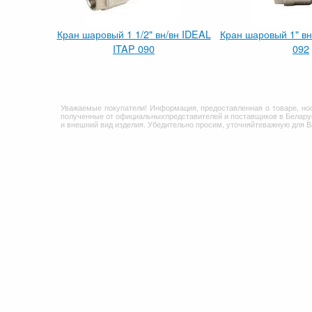
Кран шаровый 1 1/2" вн/вн IDEAL
Кран шаровый 1" вн
ITAP 090
092
Уважаемые покупатели! Информация, предоставленная о товаре, но
полученные от официальныхпредставителей и поставщиков в Беларус
и внешний вид изделия. Убедительно просим, уточняйтеважную для 