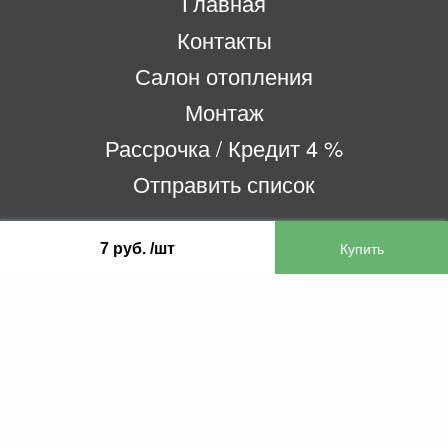
Главная
Контакты
Салон отопления
Монтаж
Рассрочка / Кредит 4 %
Отправить список
7 руб. /шт
ООО «Бифитер»
220073, г. Минск, пр-т Пушкина, 52, ком. 2
УНП 192180104
р/с BY65OLMP30120000751860000933 в
ОАО «Белгазпромбанк» код OLMPBY2X
220121, Республика Беларусь, г. Минск, ул.