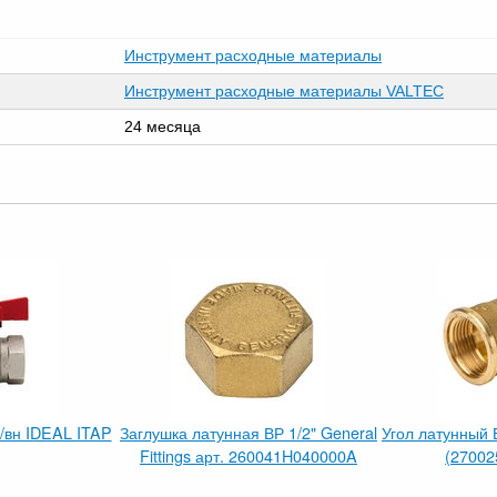
Инструмент расходные материалы
Инструмент расходные материалы VALTEC
24 месяца
/вн IDEAL ITAP
Заглушка латунная ВР 1/2" General
Угол латунный В
Fittings арт. 260041H040000A
(2700