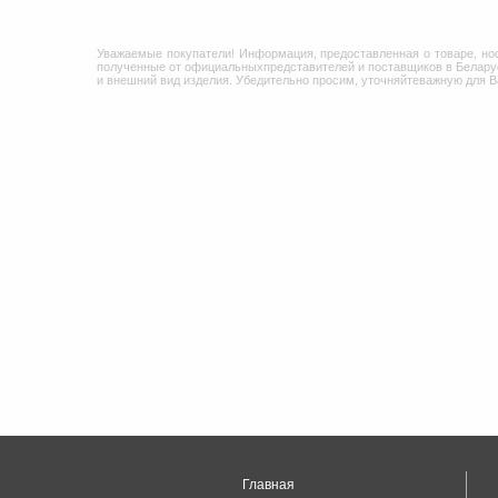
Уважаемые покупатели! Информация, предоставленная о товаре, но
полученные от официальныхпредставителей и поставщиков в Беларус
и внешний вид изделия. Убедительно просим, уточняйтеважную для 
Главная