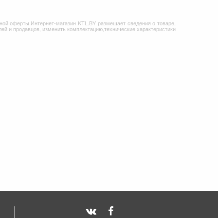
ной оферты.Интернет-магазин KTL.BY размещает сведения о товаре,
ей и продавцов, изменить комплектацию,технические характеристики