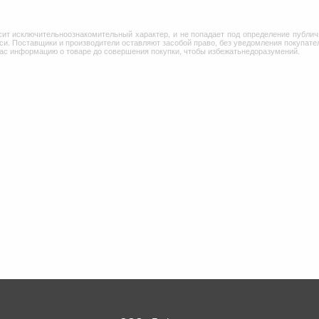
сит исключительноознакомительный характер, и не попадает под определение публич
и. Поставщики и производители оставляют засобой право, без уведомления покупател
Вас информацию о товаре до совершения покупки, чтобы избежатьнедоразумений.