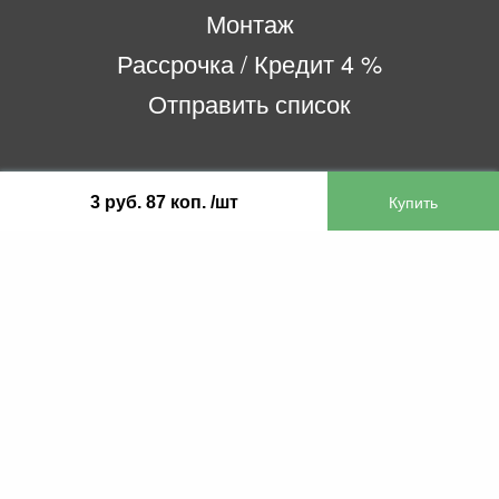
Монтаж
Рассрочка / Кредит 4 %
Отправить список
ООО «Бифитер»
3 руб. 87 коп. /шт
220073, г. Минск, пр-т Пушкина, 52, ком. 2
УНП 192180104
р/с BY65OLMP30120000751860000933 в
ОАО «Белгазпромбанк» код OLMPBY2X
220121, Республика Беларусь, г. Минск, ул.
Притыцкого 60/2
©2013 KTL.by