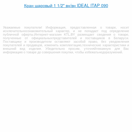
Кран шаровый 1 1/2" вн/вн IDEAL ITAP 090
Уважаемые покупатели! Информация, предоставленная о товаре, носит
исключительноознакомительный характер, и не попадает под определение
публичной оферты.Интернет-магазин KTL.BY размещает сведения о товаре,
полученные от официальныхпредставителей и поставщиков в Беларуси.
Поставщики и производители оставляют засобой право, без уведомления
покупателей и продавцов, изменить комплектацию,технические характеристики и
внешний вид изделия. Убедительно просим, уточняйтеважную для Вас
информацию о товаре до совершения покупки, чтобы избежатьнедоразумений.