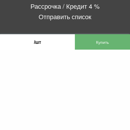
Рассрочка / Кредит 4 %
Отправить список
ООО «Бифитер»
/шт
220073, г. Минск, пр-т Пушкина, 52, ком. 2
УНП 192180104
р/с BY65OLMP30120000751860000933 в
ОАО «Белгазпромбанк» код OLMPBY2X
220121, Республика Беларусь, г. Минск, ул.
Притыцкого 60/2
©2013 KTL.by
Пн-Пт:
Сб:
10:05-17:30
11:00-13:00