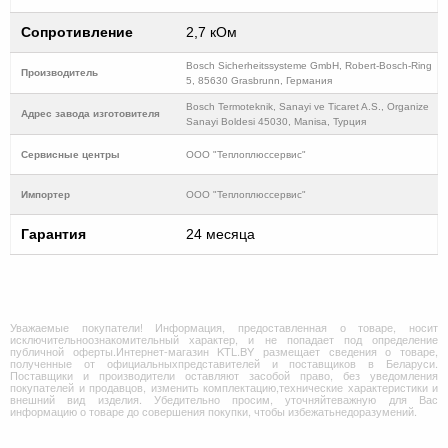
Сопротивление
2,7 кОм
Bosch Sicherheitssysteme GmbH, Robert-Bosch-Ring
Производитель
5, 85630 Grasbrunn, Германия
Bosch Termoteknik, Sanayi ve Ticaret A.S., Organize
Адрес завода изготовителя
Sanayi Boldesi 45030, Manisa, Турция
Cервисные центры
ООО "Теплоплюссервис"
Импортер
ООО "Теплоплюссервис"
Гарантия
24 месяца
Уважаемые покупатели! Информация, предоставленная о товаре, носит
исключительноознакомительный характер, и не попадает под определение
публичной оферты.Интернет-магазин KTL.BY размещает сведения о товаре,
полученные от официальныхпредставителей и поставщиков в Беларуси.
Поставщики и производители оставляют засобой право, без уведомления
покупателей и продавцов, изменить комплектацию,технические характеристики и
внешний вид изделия. Убедительно просим, уточняйтеважную для Вас
информацию о товаре до совершения покупки, чтобы избежатьнедоразумений.