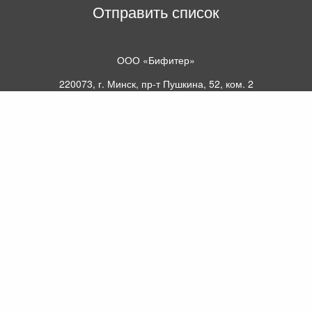
Отправить список
ООО «Бифитер»
220073, г. Минск, пр-т Пушкина, 52, ком. 2
УНП 192180104
р/с BY65OLMP30120000751860000933 в
ОАО «Белгазпромбанк» код OLMPBY2X
220121, Республика Беларусь, г. Минск, ул.
Притыцкого 60/2
©2013 KTL.by
Пн-Пт:
Сб:
10:05-17:30
11:00-13:00
Прием заявок по телефону:
9:00 – 20:00