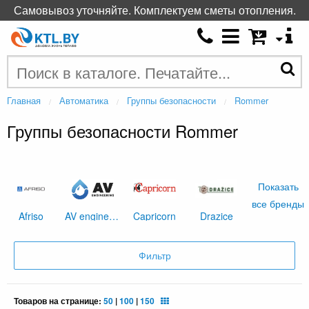
Самовывоз уточняйте. Комплектуем сметы отопления.
Главная
Автоматика
Группы безопасности
Rommer
Группы безопасности Rommer
Показать
все бренды
Afriso
AV engineering
Capricorn
Drazice
Фильтр
Товаров на странице:
50
|
100
|
150