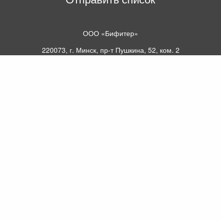
ООО «Бифитер»
220073, г. Минск, пр-т Пушкина, 52, ком. 2
УНП 192180104
р/с BY65OLMP30120000751860000933 в
ОАО «Белгазпромбанк» код OLMPBY2X
220121, Республика Беларусь, г. Минск, ул.
Притыцкого 60/2
©2013 KTL.by
Пн-Пт:
Сб:
10:05-17:30
11:00-13:00
Прием заявок по телефону:
9:00 – 20:00