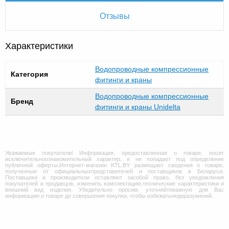
Отзывы
Характеристики
Водопроводные компрессионные
Категория
фитинги и краны
Водопроводные компрессионные
Бренд
фитинги и краны Unidelta
Уважаемые покупатели! Информация, предоставленная о товаре, носит
исключительноознакомительный характер, и не попадает под определение
публичной оферты.Интернет-магазин KTL.BY размещает сведения о товаре,
полученные от официальныхпредставителей и поставщиков в Беларуси.
Поставщики и производители оставляют засобой право, без уведомления
покупателей и продавцов, изменить комплектацию,технические характеристики и
внешний вид изделия. Убедительно просим, уточняйтеважную для Вас
информацию о товаре до совершения покупки, чтобы избежатьнедоразумений.