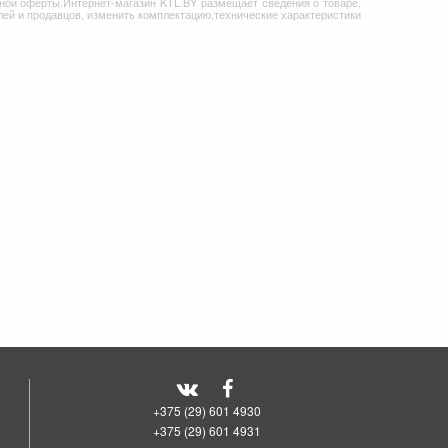
ной оферты.Интернет-магазин KTL.BY размещает сведения о товаре,
ей и продавцов, изменить комплектацию,технические характеристики
+375 (29) 601 4930
+375 (29) 601 4931