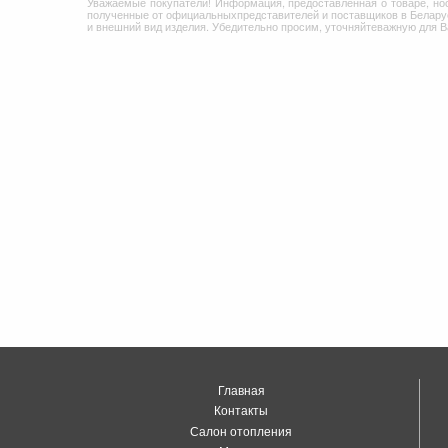
Уважаемые покупатели! Информация, предоставленная о товаре, но
полученные от официальныхпредставителей и поставщиков в Беларус
и внешний вид изделия. Убедительно просим, уточняйтеважную для 
Главная
Контакты
Салон отопления