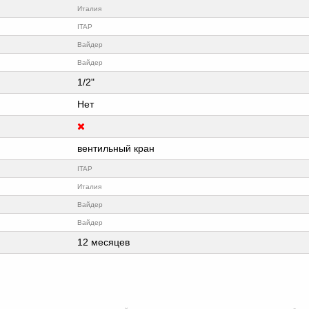
Италия
ITAP
Вайдер
Вайдер
1/2"
Нет
вентильный кран
ITAP
Италия
Вайдер
Вайдер
12 месяцев