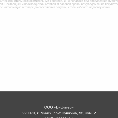
сит исключительноознакомительный характер, и не попадает под определение публич
и. Поставщики и производители оставляют засобой право, без уведомления покупател
Вас информацию о товаре до совершения покупки, чтобы избежатьнедоразумений.
ООО «Бифитер»
220073, г. Минск, пр-т Пушкина, 52, ком. 2