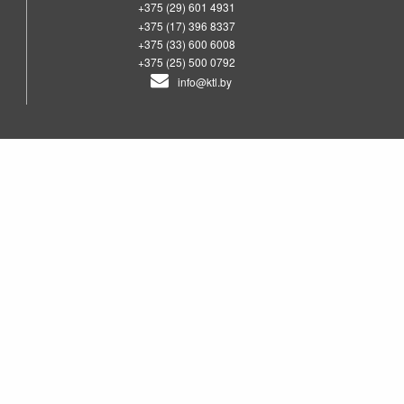
+375 (29) 601 4931
+375 (17) 396 8337
+375 (33) 600 6008
+375 (25) 500 0792
info@ktl.by
00