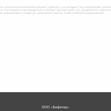
сит исключительноознакомительный характер, и не попадает под определение публич
и. Поставщики и производители оставляют засобой право, без уведомления покупател
Вас информацию о товаре до совершения покупки, чтобы избежатьнедоразумений.
ООО «Бифитер»