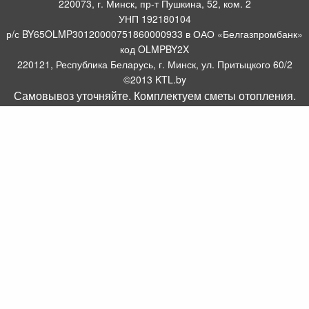
220073, г. Минск, пр-т Пушкина, 52, ком. 2
УНП 192180104
р/с BY65OLMP30120000751860000933 в ОАО «Белгазпромбанк»
код OLMPBY2X
220121, Республика Беларусь, г. Минск, ул. Притыцкого 60/2
©2013 KTL.by
Самовывоз уточняйте. Комплектуем сметы отопления.
Пн-Пт:
Сб:
10:05-17:30
11:00-13:00
Прием заявок по телефону:
9:00 – 20:00
Посмотреть популярные газовые котлы, и другое отопительное
борудование можно у нас в салоне по адресу: Пр-т Пушкина, 52, 4
метров от ст. метро Пушкинская.
Оборудование для отопления, водоснабжения и
газоснабжения.
Комплектуем системы отопления
.
Интернет магазин WWW.KTL.BY зарегистрирован в торговом реестре
08.07.2014 №158533