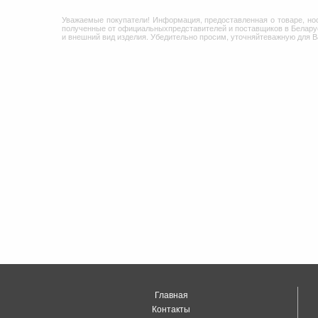
Уважаемые покупатели! Информация, предоставленная о товаре, но
полученные от официальныхпредставителей и поставщиков в Беларус
и внешний вид изделия. Убедительно просим, уточняйтеважную для 
Главная
Контакты