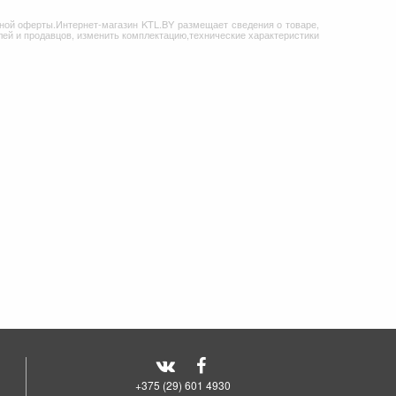
ной оферты.Интернет-магазин KTL.BY размещает сведения о товаре,
ей и продавцов, изменить комплектацию,технические характеристики
+375 (29) 601 4930