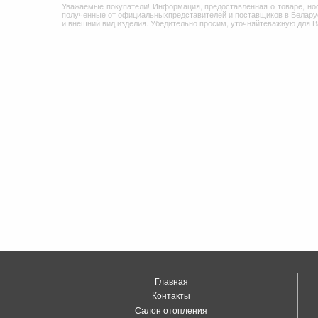
Уважаемые покупатели! Информация, предоставленная о товаре, но
полученные от официальныхпредставителей и поставщиков в Беларус
и внешний вид изделия. Убедительно просим, уточняйтеважную для 
Главная
Контакты
Салон отопления