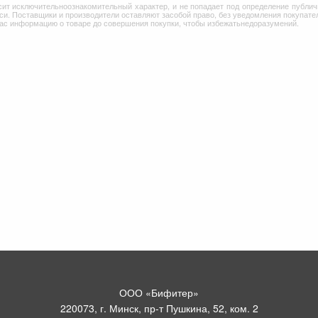
сит исключительноознакомительный характер, и не попадает под определение публич
и. Поставщики и производители оставляют засобой право, без уведомления покупател
Вас информацию о товаре до совершения покупки, чтобы избежатьнедоразумений.
ООО «Бифитер»
220073, г. Минск, пр-т Пушкина, 52, ком. 2