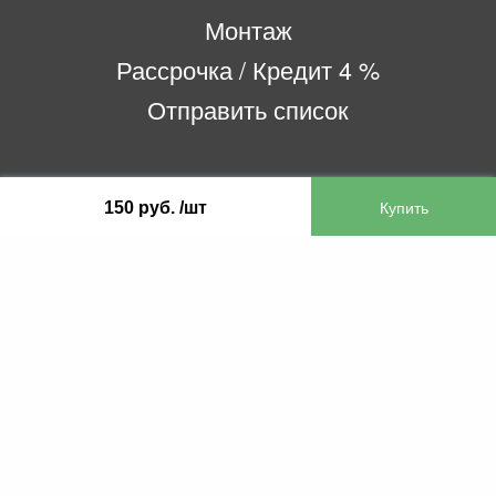
Монтаж
Рассрочка / Кредит 4 %
Отправить список
ООО «Бифитер»
150 руб. /шт
220073, г. Минск, пр-т Пушкина, 52, ком. 2
УНП 192180104
р/с BY65OLMP30120000751860000933 в
ОАО «Белгазпромбанк» код OLMPBY2X
220121, Республика Беларусь, г. Минск, ул.
Притыцкого 60/2
©2013 KTL.by