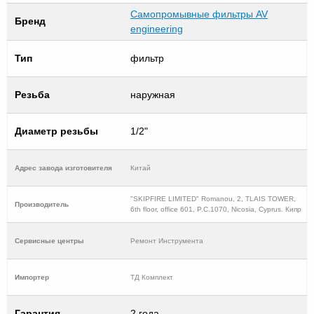
Самопромывные фильтры AV
Бренд
engineering
Тип
фильтр
Резьба
наружная
Диаметр резьбы
1/2"
Адрес завода изготовителя
Китай
"SKIPFIRE LIMITED" Romanou, 2, TLAIS TOWER,
Производитель
6th floor, office 601, P.C.1070, Nicosia, Cyprus. Кипр
Cервисные центры
Ремонт Инструмента
Импортер
ТД Комплект
Гарантия
2 года