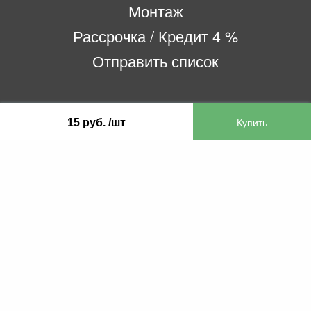
Монтаж
Рассрочка / Кредит 4 %
Отправить список
ООО «Бифитер»
15 руб. /шт
220073, г. Минск, пр-т Пушкина, 52, ком. 2
УНП 192180104
р/с BY65OLMP30120000751860000933 в
ОАО «Белгазпромбанк» код OLMPBY2X
220121, Республика Беларусь, г. Минск, ул.
Притыцкого 60/2
©2013 KTL.by
Пн-Пт:
Сб:
10:05-17:30
11:00-13:00