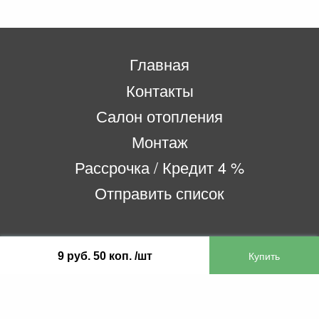
Главная
Контакты
Салон отопления
Монтаж
Рассрочка / Кредит 4 %
Отправить список
ООО «Бифитер»
9 руб. 50 коп. /шт
220073, г. Минск, пр-т Пушкина, 52, ком. 2
УНП 192180104
р/с BY65OLMP30120000751860000933 в