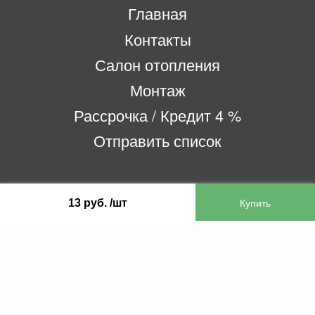
Главная
Контакты
Салон отопления
Монтаж
Рассрочка / Кредит 4 %
Отправить список
ООО «Бифитер»
13 руб. /шт
220073, г. Минск, пр-т Пушкина, 52, ком. 2
УНП 192180104
р/с BY65OLMP30120000751860000933 в
ОАО «Белгазпромбанк» код OLMPBY2X
220121, Республика Беларусь, г. Минск, ул.