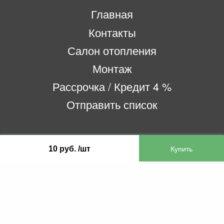
Главная
Контакты
Салон отопления
Монтаж
Рассрочка / Кредит 4 %
Отправить список
ООО «Бифитер»
10 руб. /шт
220073, г. Минск, пр-т Пушкина, 52, ком. 2
УНП 192180104
р/с BY65OLMP30120000751860000933 в
ОАО «Белгазпромбанк» код OLMPBY2X