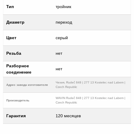
Тип
тройник
Диаметр
переход
Цвет
серый
Резьба
нет
Разборное
нет
соединение
Чехия, Rudeč 848 | 277 13 Kostelec nad Labem |
Адрес завода изготовителя
Czech Republic
WAVIN Rudeč 848 | 277 13 Kostelec nad Labem |
Производитель
Czech Republic
Гарантия
120 месяцев