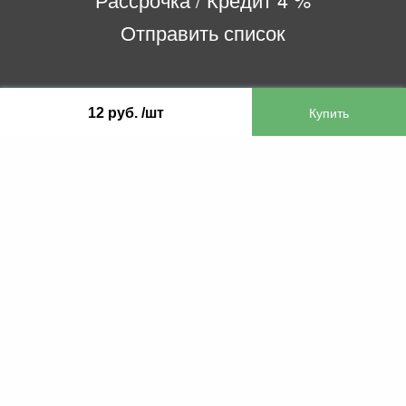
Отправить список
ООО «Бифитер»
12 руб. /шт
220073, г. Минск, пр-т Пушкина, 52, ком. 2
УНП 192180104
р/с BY65OLMP30120000751860000933 в
ОАО «Белгазпромбанк» код OLMPBY2X
220121, Республика Беларусь, г. Минск, ул.
Притыцкого 60/2
©2013 KTL.by
Пн-Пт:
Сб:
10:05-17:30
11:00-13:00
Прием заявок по телефону:
9:00 – 20:00