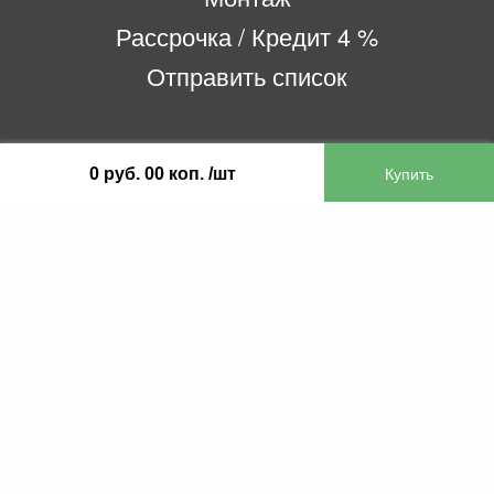
Рассрочка / Кредит 4 %
Отправить список
ООО «Бифитер»
0 руб. 00 коп. /шт
220073, г. Минск, пр-т Пушкина, 52, ком. 2
УНП 192180104
р/с BY65OLMP30120000751860000933 в
ОАО «Белгазпромбанк» код OLMPBY2X
220121, Республика Беларусь, г. Минск, ул.
Притыцкого 60/2
©2013 KTL.by
Пн-Пт:
Сб:
10:05-17:30
11:00-13:00