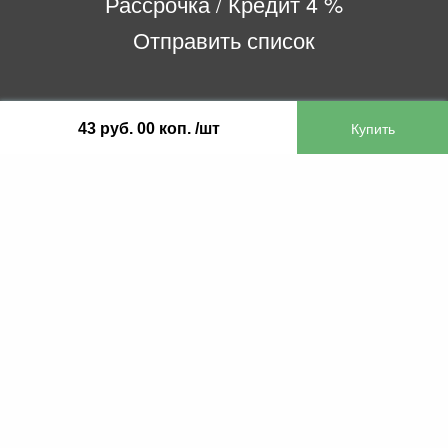
Рассрочка / Кредит 4 %
Отправить список
ООО «Бифитер»
43 руб. 00 коп. /шт
220073, г. Минск, пр-т Пушкина, 52, ком. 2
УНП 192180104
р/с BY65OLMP30120000751860000933 в
ОАО «Белгазпромбанк» код OLMPBY2X
220121, Республика Беларусь, г. Минск, ул.
Притыцкого 60/2
©2013 KTL.by
Пн-Пт:
Сб:
10:05-17:30
11:00-13:00
Прием заявок по телефону:
9:00 – 20:00