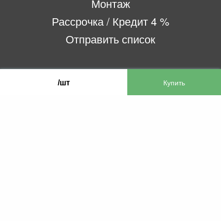
Монтаж
Рассрочка / Кредит 4 %
Отправить список
ООО «Бифитер»
/шт
220073, г. Минск, пр-т Пушкина, 52, ком. 2
УНП 192180104
р/с BY65OLMP30120000751860000933 в
ОАО «Белгазпромбанк» код OLMPBY2X
220121, Республика Беларусь, г. Минск, ул.
Притыцкого 60/2
©2013 KTL.by
Пн-Пт:
Сб:
10:05-17:30
11:00-13:00