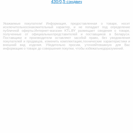
430/0,5 сэндвич
Уважаемые покупатели! Информация, предоставленная о товаре, носит
исключительноознакомительный характер, и не попадает под определение
публичной оферты.Интернет-магазин KTL.BY размещает сведения о товаре,
полученные от официальныхпредставителей и поставщиков в Беларуси.
Поставщики и производители оставляют засобой право, без уведомления
покупателей и продавцов, изменить комплектацию,технические характеристики и
внешний вид изделия. Убедительно просим, уточняйтеважную для Вас
информацию о товаре до совершения покупки, чтобы избежатьнедоразумений.