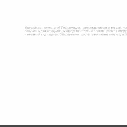
Уважаемые покупатели! Информация, предоставленная о товаре, но
полученные от официальныхпредставителей и поставщиков в Беларус
и внешний вид изделия. Убедительно просим, уточняйтеважную для 