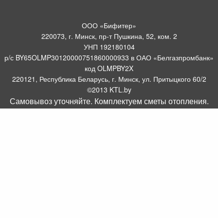
ООО «Бифитер»
220073, г. Минск, пр-т Пушкина, 52, ком. 2
УНП 192180104
р/с BY65OLMP30120000751860000933 в ОАО «Белгазпромбанк»
код OLMPBY2X
220121, Республика Беларусь, г. Минск, ул. Притыцкого 60/2
©2013 KTL.by
Самовывоз уточняйте. Комплектуем сметы отопления.
Пн-Пт:
Сб:
10:05-17:30
11:00-13:00
Прием заявок по телефону:
9:00 – 20:00
Посмотреть популярные газовые котлы, и другое отопительное
борудование можно у нас в салоне по адресу: Пр-т Пушкина, 52, 4
метров от ст. метро Пушкинская.
Оборудование для отопления, водоснабжения и
газоснабжения.
Комплектуем системы отопления
.
Интернет магазин WWW.KTL.BY зарегистрирован в торговом реестре