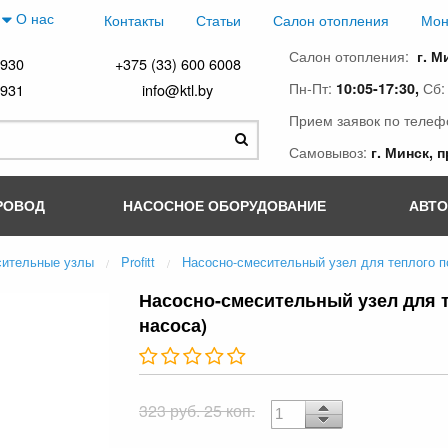
О нас
Контакты
Статьи
Салон отопления
Мон
Салон отопления:
г. М
4930
+375 (33) 600 6008
Пн-Пт:
Сб
10:05-17:30,
4931
info@ktl.by
Прием заявок по телеф
Самовывоз:
г. Минск, 
РОВОД
НАСОСНОЕ ОБОРУДОВАНИЕ
АВТ
сительные узлы
Profitt
Насосно-смесительный узел для теплого п
Насосно-смесительный узел для т
насоса)
323 руб. 25 коп.