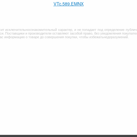
VTc.589.EMNX
сит исключительноознакомительный характер, и не попадает под определение публич
и. Поставщики и производители оставляют засобой право, без уведомления покупател
Вас информацию о товаре до совершения покупки, чтобы избежатьнедоразумений.