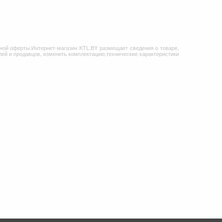
ной оферты.Интернет-магазин KTL.BY размещает сведения о товаре,
ей и продавцов, изменить комплектацию,технические характеристики