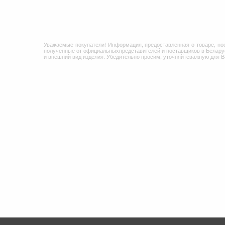
Уважаемые покупатели! Информация, предоставленная о товаре, но
полученные от официальныхпредставителей и поставщиков в Беларус
и внешний вид изделия. Убедительно просим, уточняйтеважную для 