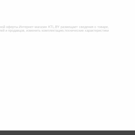
ной оферты.Интернет-магазин KTL.BY размещает сведения о товаре,
ей и продавцов, изменить комплектацию,технические характеристики