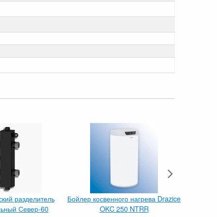
ский разделитель
Бойлер косвенного нагрева Drazice
Стальной
льный Север-60
OKC 250 NTRR