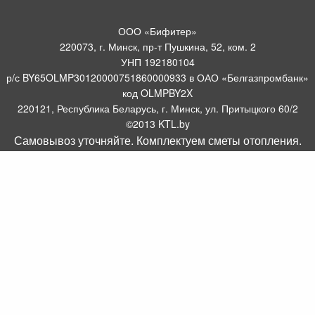
ООО «Бифитер»
220073, г. Минск, пр-т Пушкина, 52, ком. 2
УНП 192180104
р/с BY65OLMP30120000751860000933 в ОАО «Белгазпромбанк»
код OLMPBY2X
220121, Республика Беларусь, г. Минск, ул. Притыцкого 60/2
©2013 KTL.by
Самовывоз уточняйте. Комплектуем сметы отопления.
Пн-Пт:
Сб:
10:05-17:30
11:00-13:00
Прием заявок по телефону:
9:00 – 20:00
Посмотреть популярные газовые котлы, и другое отопительное
борудование можно у нас в салоне по адресу: Пр-т Пушкина, 52, 4
метров от ст. метро Пушкинская.
Оборудование для отопления, водоснабжения и
газоснабжения.
Комплектуем системы отопления
.
Интернет магазин WWW.KTL.BY зарегистрирован в торговом реестре