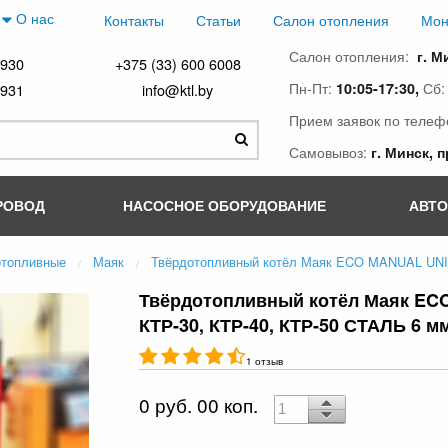
О нас
Контакты
Статьи
Салон отопления
Мон
Салон отопления:
г. М
4930
+375 (33) 600 6008
Пн-Пт:
Сб
10:05-17:30,
4931
info@ktl.by
Прием заявок по телеф
Самовывоз:
г. Минск, 
РОВОД
НАСОСНОЕ ОБОРУДОВАНИЕ
АВТ
отопливные
Маяк
Твёрдотопливный котёл Маяк ECO MANUAL UNI
Твёрдотопливный котёл Маяк ECO 
КТР-30, КТР-40, КТР-50 СТАЛЬ 6 м
1 отзыв
0 руб. 00 коп.