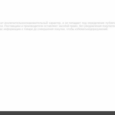
сит исключительноознакомительный характер, и не попадает под определение публич
и. Поставщики и производители оставляют засобой право, без уведомления покупател
Вас информацию о товаре до совершения покупки, чтобы избежатьнедоразумений.