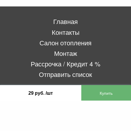
Главная
Контакты
Салон отопления
Монтаж
Рассрочка / Кредит 4 %
Отправить список
29 руб. /шт
ООО «Бифитер»
220073, г. Минск, пр-т Пушкина, 52, ком. 2
УНП 192180104
р/с BY65OLMP30120000751860000933 в