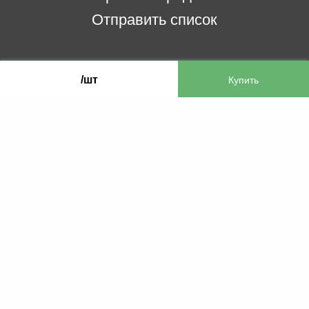
Отправить список
ООО «Бифитер»
/шт
220073, г. Минск, пр-т Пушкина, 52, ком. 2
УНП 192180104
р/с BY65OLMP30120000751860000933 в
ОАО «Белгазпромбанк» код OLMPBY2X
220121, Республика Беларусь, г. Минск, ул.
Притыцкого 60/2
©2013 KTL.by
Пн-Пт:
Сб:
10:05-17:30
11:00-13:00
Прием заявок по телефону:
9:00 – 20:00