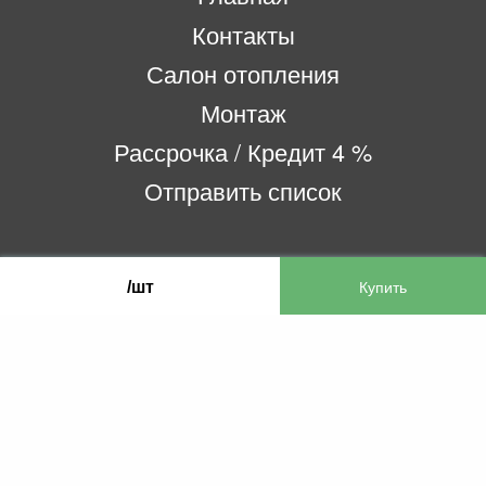
Контакты
Салон отопления
Монтаж
Рассрочка / Кредит 4 %
Отправить список
ООО «Бифитер»
/шт
220073, г. Минск, пр-т Пушкина, 52, ком. 2
УНП 192180104
р/с BY65OLMP30120000751860000933 в
ОАО «Белгазпромбанк» код OLMPBY2X
220121, Республика Беларусь, г. Минск, ул.