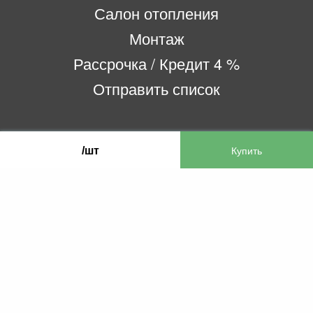
Салон отопления
Монтаж
Рассрочка / Кредит 4 %
Отправить список
ООО «Бифитер»
/шт
220073, г. Минск, пр-т Пушкина, 52, ком. 2
УНП 192180104
р/с BY65OLMP30120000751860000933 в
ОАО «Белгазпромбанк» код OLMPBY2X
220121, Республика Беларусь, г. Минск, ул.
Притыцкого 60/2
©2013 KTL.by