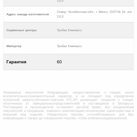
1113
Север, Челябинская обл., г. Миасс, ОСП № 16, а/я
Адрес завода изготовителя
1113
Cервисные центры
Тройка Кэмикалз
Импортер
Тройка Кэмикалз
Гарантия
60
Уважаемые покупатели! Информация, предоставленная о товаре, носит
исключительноознакомительный характер, и не попадает под определение
публичной оферты.Интернет-магазин KTL.BY размещает сведения о товаре,
полученные от официальныхпредставителей и поставщиков в Беларуси.
Поставщики и производители оставляют засобой право, без уведомления
покупателей и продавцов, изменить комплектацию,технические характеристики и
внешний вид изделия. Убедительно просим, уточняйтеважную для Вас
информацию о товаре до совершения покупки, чтобы избежатьнедоразумений.