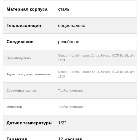
Материал корпуса
сталь
Теплоизоляция
опционально
Соединение
резьбовое
Север, Челябинская обл., г. Миасс, ОСП № 16, а/я
Производитель
1113
Север, Челябинская обл., г. Миасс, ОСП № 16, а/я
Адрес завода изготовителя
1113
Cервисные центры
Тройка Кэмикалз
Импортер
Тройка Кэмикалз
Датчик температуры
1/2"
Гарантия
12 месяцев