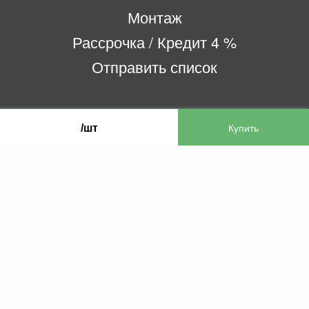
Монтаж
Рассрочка / Кредит 4 %
Отправить список
ООО «Бифитер»
/шт
220073, г. Минск, пр-т Пушкина, 52, ком. 2
УНП 192180104
р/с BY65OLMP30120000751860000933 в
ОАО «Белгазпромбанк» код OLMPBY2X
220121, Республика Беларусь, г. Минск, ул.
Притыцкого 60/2
©2013 KTL.by