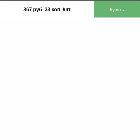
ООО «Бифитер»
367 руб. 33 коп. /шт
220073, г. Минск, пр-т Пушкина, 52, ком. 2
УНП 192180104
р/с BY65OLMP30120000751860000933 в
ОАО «Белгазпромбанк» код OLMPBY2X
220121, Республика Беларусь, г. Минск, ул.
Притыцкого 60/2
©2013 KTL.by
Пн-Пт:
Сб:
10:05-17:30
11:00-13:00
Прием заявок по телефону:
9:00 – 20:00
Посмотреть популярные газовые котлы, и
другое отопительное оборудование можно у