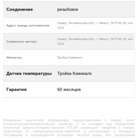
Соединение
резьбовое
Север, Челябинская обл., г. Миасс, ОСП № 16, а/я
Адрес завода изготовителя
1113
Север, Челябинская обл., г. Миасс, ОСП № 16, а/я
Cервисные центры
1113
Импортер
Тройка Кэмикалз
Датчик температуры
Тройка Кэмикалз
Гарантия
60 месяцев
Уважаемые покупатели! Информация, предоставленная о товаре, носит
исключительноознакомительный характер, и не попадает под определение
публичной оферты.Интернет-магазин KTL.BY размещает сведения о товаре,
полученные от официальныхпредставителей и поставщиков в Беларуси.
Поставщики и производители оставляют засобой право, без уведомления