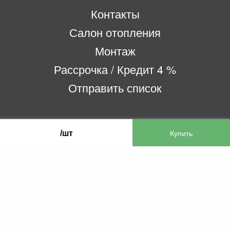
Контакты
Салон отопления
Монтаж
Рассрочка / Кредит 4 %
Отправить список
ООО «Бифитер»
/шт
220073, г. Минск, пр-т Пушкина, 52, ком. 2
УНП 192180104
р/с BY65OLMP30120000751860000933 в
ОАО «Белгазпромбанк» код OLMPBY2X
220121, Республика Беларусь, г. Минск, ул.
Притыцкого 60/2