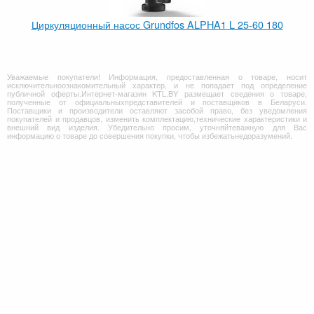
Циркуляционный насос Grundfos ALPHA1 L 25-60 180
Уважаемые покупатели! Информация, предоставленная о товаре, носит
исключительноознакомительный характер, и не попадает под определение
публичной оферты.Интернет-магазин KTL.BY размещает сведения о товаре,
полученные от официальныхпредставителей и поставщиков в Беларуси.
Поставщики и производители оставляют засобой право, без уведомления
покупателей и продавцов, изменить комплектацию,технические характеристики и
внешний вид изделия. Убедительно просим, уточняйтеважную для Вас
информацию о товаре до совершения покупки, чтобы избежатьнедоразумений.