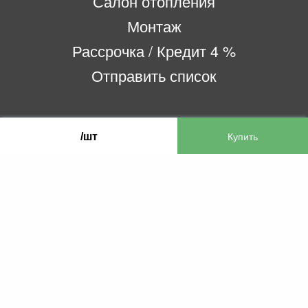
Салон отопления
Монтаж
Рассрочка / Кредит 4 %
Отправить список
ООО «Бифитер»
/шт
220073, г. Минск, пр-т Пушкина, 52, ком. 2
УНП 192180104
р/с BY65OLMP30120000751860000933 в
ОАО «Белгазпромбанк» код OLMPBY2X
220121, Республика Беларусь, г. Минск, ул.
Притыцкого 60/2
©2013 KTL.by