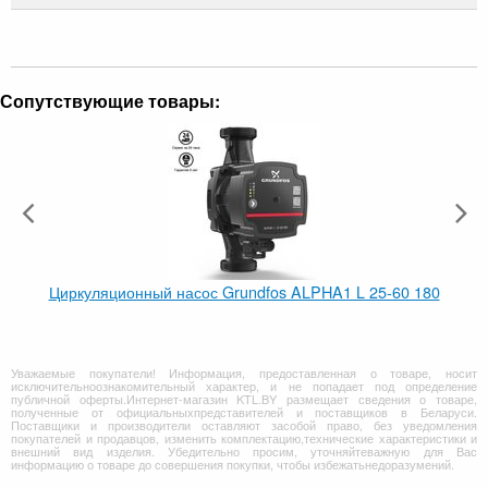
Сопутствующие товары:
Циркуляционный насос Grundfos ALPHA1 L 25-60 180
Уважаемые покупатели! Информация, предоставленная о товаре, носит
исключительноознакомительный характер, и не попадает под определение
публичной оферты.Интернет-магазин KTL.BY размещает сведения о товаре,
полученные от официальныхпредставителей и поставщиков в Беларуси.
Поставщики и производители оставляют засобой право, без уведомления
покупателей и продавцов, изменить комплектацию,технические характеристики и
внешний вид изделия. Убедительно просим, уточняйтеважную для Вас
информацию о товаре до совершения покупки, чтобы избежатьнедоразумений.