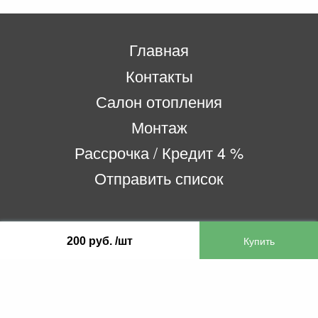
Главная
Контакты
Салон отопления
Монтаж
Рассрочка / Кредит 4 %
Отправить список
ООО «Бифитер»
200 руб. /шт
220073, г. Минск, пр-т Пушкина, 52, ком. 2
УНП 192180104
р/с BY65OLMP30120000751860000933 в