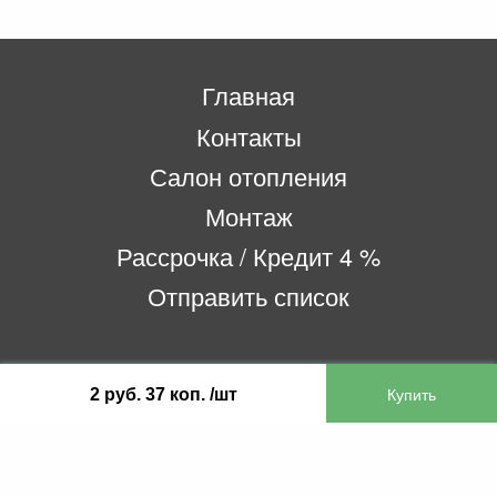
Главная
Контакты
Салон отопления
Монтаж
Рассрочка / Кредит 4 %
Отправить список
ООО «Бифитер»
2 руб. 37 коп. /шт
220073, г. Минск, пр-т Пушкина, 52, ком. 2
УНП 192180104
р/с BY65OLMP30120000751860000933 в