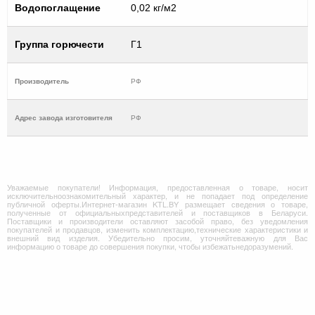
Водопоглащение
0,02 кг/м2
Группа горючести
Г1
Производитель
РФ
Адрес завода изготовителя
РФ
Уважаемые покупатели! Информация, предоставленная о товаре, носит
исключительноознакомительный характер, и не попадает под определение
публичной оферты.Интернет-магазин KTL.BY размещает сведения о товаре,
полученные от официальныхпредставителей и поставщиков в Беларуси.
Поставщики и производители оставляют засобой право, без уведомления
покупателей и продавцов, изменить комплектацию,технические характеристики и
внешний вид изделия. Убедительно просим, уточняйтеважную для Вас
информацию о товаре до совершения покупки, чтобы избежатьнедоразумений.