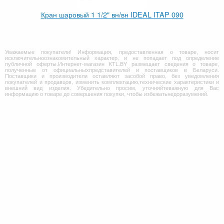
Кран шаровый 1 1/2" вн/вн IDEAL ITAP 090
Уважаемые покупатели! Информация, предоставленная о товаре, носит
исключительноознакомительный характер, и не попадает под определение
публичной оферты.Интернет-магазин KTL.BY размещает сведения о товаре,
полученные от официальныхпредставителей и поставщиков в Беларуси.
Поставщики и производители оставляют засобой право, без уведомления
покупателей и продавцов, изменить комплектацию,технические характеристики и
внешний вид изделия. Убедительно просим, уточняйтеважную для Вас
информацию о товаре до совершения покупки, чтобы избежатьнедоразумений.