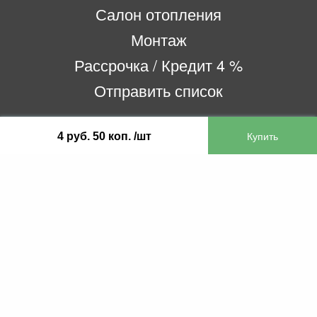
Салон отопления
Монтаж
Рассрочка / Кредит 4 %
Отправить список
4 руб. 50 коп. /шт
ООО «Бифитер»
220073, г. Минск, пр-т Пушкина, 52, ком. 2
УНП 192180104
р/с BY65OLMP30120000751860000933 в
ОАО «Белгазпромбанк» код OLMPBY2X
220121, Республика Беларусь, г. Минск, ул.
Притыцкого 60/2
©2013 KTL.by