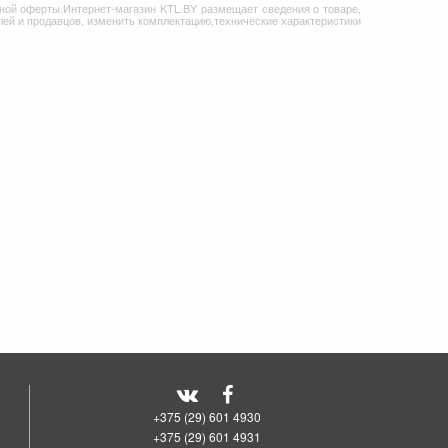
ной оферты.Интернет-магазин KTL.BY размещает сведения о товаре,
ей и продавцов, изменить комплектацию,технические характеристики
+375 (29) 601 4930
+375 (29) 601 4931