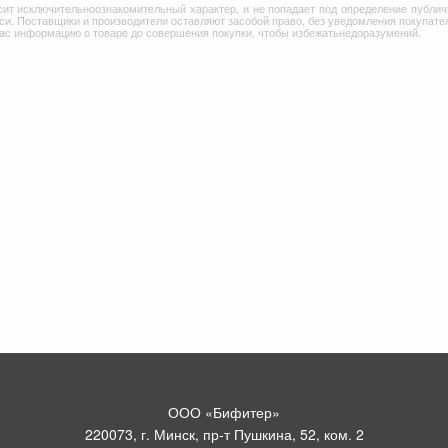
сит исключительноознакомительный характер, и не попадает под определение публич
и. Поставщики и производители оставляют засобой право, без уведомления покупател
Вас информацию о товаре до совершения покупки, чтобы избежатьнедоразумений.
ООО «Бифитер»
220073, г. Минск, пр-т Пушкина, 52, ком. 2