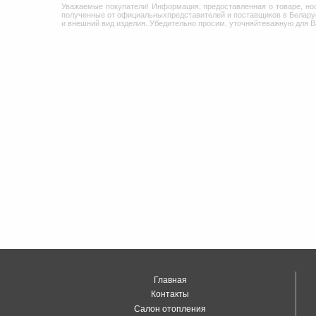
Уважаемые покупатели! Информация, предоставленная о товаре, но
полученные от официальныхпредставителей и поставщиков в Беларус
и внешний вид изделия. Убедительно просим, уточняйтеважную для 
Главная
Контакты
Салон отопления