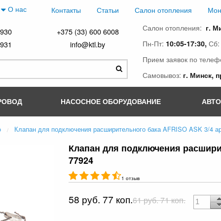
О нас
Контакты
Статьи
Салон отопления
Мон
Салон отопления:
г. М
4930
+375 (33) 600 6008
Пн-Пт:
Сб
10:05-17:30,
4931
info@ktl.by
Прием заявок по телеф
Самовывоз:
г. Минск, 
РОВОД
НАСОСНОЕ ОБОРУДОВАНИЕ
АВТ
o
Клапан для подключения расширительного бака AFRISO ASK 3/4 ар
Клапан для подключения расширит
77924
1 отзыв
58 руб. 77 коп.
61 руб. 71 коп.