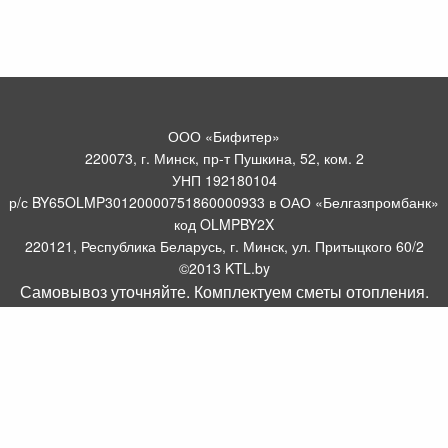
ООО «Бифитер»
220073, г. Минск, пр-т Пушкина, 52, ком. 2
УНП 192180104
р/с BY65OLMP30120000751860000933 в ОАО «Белгазпромбанк»
код OLMPBY2X
220121, Республика Беларусь, г. Минск, ул. Притыцкого 60/2
©2013 KTL.by
Самовывоз уточняйте. Комплектуем сметы отопления.
Пн-Пт:
Сб:
10:05-17:30
11:00-13:00
Прием заявок по телефону:
9:00 – 20:00
Посмотреть популярные газовые котлы, и другое отопительное
борудование можно у нас в салоне по адресу: Пр-т Пушкина, 52, 4
метров от ст. метро Пушкинская.