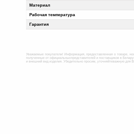
Материал
Рабочая температура
Гарантия
Уважаемые покупатели! Информация, предоставленная о товаре, но
полученные от официальныхпредставителей и поставщиков в Беларус
и внешний вид изделия. Убедительно просим, уточняйтеважную для 