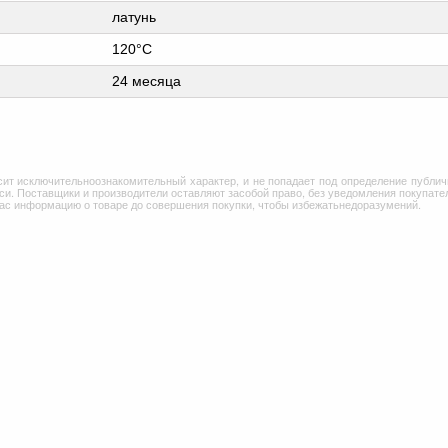
латунь
120°C
24 месяца
сит исключительноознакомительный характер, и не попадает под определение публич
и. Поставщики и производители оставляют засобой право, без уведомления покупател
Вас информацию о товаре до совершения покупки, чтобы избежатьнедоразумений.