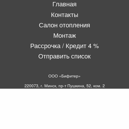
Главная
Контакты
Салон отопления
Монтаж
Рассрочка / Кредит 4 %
Отправить список
ООО «Бифитер»
220073, г. Минск, пр-т Пушкина, 52, ком. 2
УНП 192180104
р/с BY65OLMP30120000751860000933 в
ОАО «Белгазпромбанк» код OLMPBY2X
220121, Республика Беларусь, г. Минск, ул.